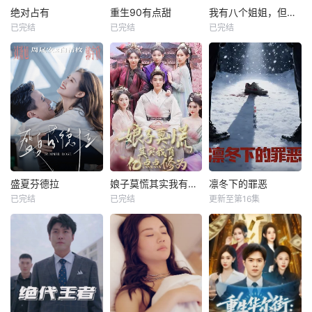
绝对占有
重生90有点甜
我有八个姐姐，但是他们都是弟控2
已完结
已完结
已完结
盛夏芬德拉
娘子莫慌其实我有亿点点修为
凛冬下的罪恶
已完结
已完结
更新至第16集