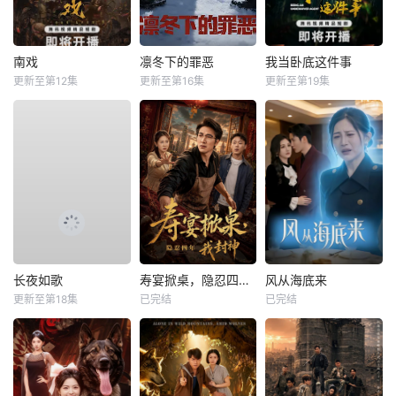
南戏
凛冬下的罪恶
我当卧底这件事
更新至第12集
更新至第16集
更新至第19集
长夜如歌
寿宴掀桌，隐忍四年我封神
风从海底来
更新至第18集
已完结
已完结