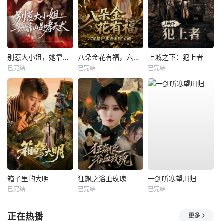
别惹大小姐，她靠山是哮天犬
八朵金花有福，六零猎户爹进山挖宝藏
上城之下：犯上者
已完结
已完结
已完结
箱子里的大明
狂飙之浴血玫瑰
一剑听寒望川归
已完结
已完结
已完结
正在热播
更多