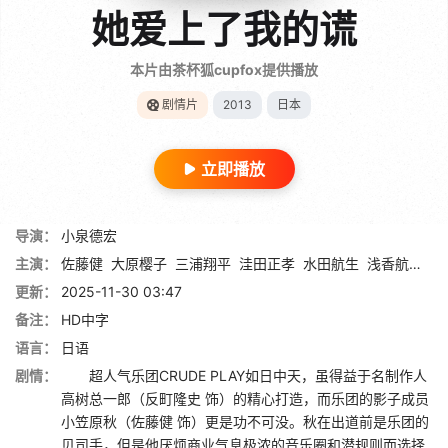
她爱上了我的谎
本片由茶杯狐cupfox提供播放
剧情片
2013
日本
立即播放
导演：
小泉德宏
主演：
佐藤健
大原樱子
三浦翔平
洼田正孝
水田航生
浅香航大
反
更新：
2025-11-30 03:47
备注：
HD中字
语言：
日语
剧情：
超人气乐团CRUDE PLAY如日中天，虽得益于名制作人
高树总一郎（反町隆史 饰）的精心打造，而乐团的影子成员
小笠原秋（佐藤健 饰）更是功不可没。秋在出道前是乐团的
贝司手，但是他厌烦商业气息极浓的音乐圈和潜规则而选择