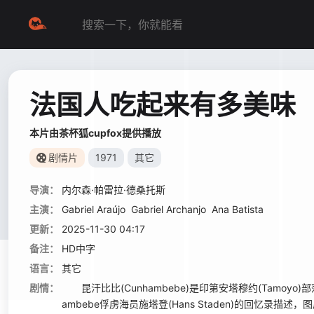
法国人吃起来有多美味
本片由茶杯狐cupfox提供播放
剧情片
1971
其它
导演：
内尔森·帕雷拉·德桑托斯
主演：
Gabriel Araújo
Gabriel Archanjo
Ana Batista
更新：
2025-11-30 04:17
备注：
HD中字
语言：
其它
剧情：
昆汗比比(Cunhambebe)是印第安塔穆约(Tamo
ambebe俘虏海员施塔登(Hans Staden)的回忆录描述，图皮