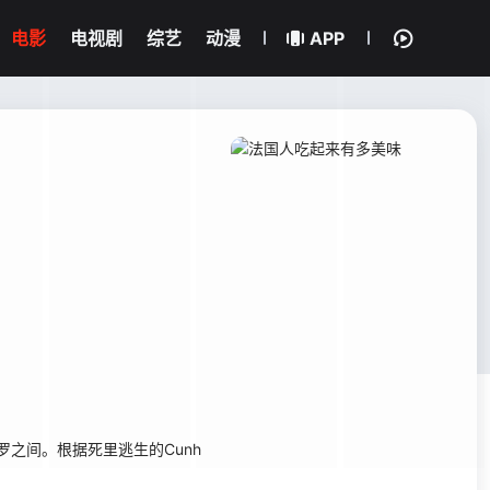
电影
电视剧
综艺
动漫
APP
罗之间。根据死里逃生的Cunh