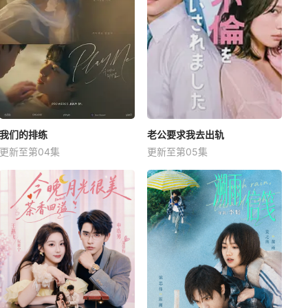
我们的排练
老公要求我去出轨
更新至第04集
更新至第05集