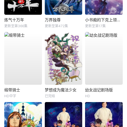
炼气十万年
万界独尊
小书痴的下克上领主的养女
更新至第366集
更新至第472集
更新至第17集
缎带骑士
梦想成为魔法少女
幼女战记剧场版
HD中字
已完结
HD