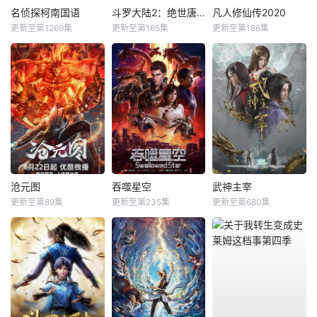
名侦探柯南国语
斗罗大陆2：绝世唐门
凡人修仙传2020
更新至第1269集
更新至第165集
更新至第186集
沧元图
吞噬星空
武神主宰
更新至第89集
更新至第235集
更新至第680集