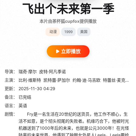
飞出个未来第一季
本片由茶杯狐cupfox提供播放
动漫
1999
美国
立即播放
导演：
瑞奇·摩尔
皮特·阿凡季诺
主演：
比利·维斯特
凯特蕾·萨加尔
约翰·迪·马吉欧
特蕾丝·麦克尼尔
更新：
2025-11-30 04:29
备注：
已完结
语言：
英语
剧情：
Fry是一名生活在20世纪的送货员，他工作不顺心，生
活不如意，是个彻头彻尾的失败者。机缘巧合下，他被时光
机器送到了1000年后的未来，也就是公元3000年！在光怪
陆离的未来世界，他遇到了独眼女外星人Leela，Leela要给