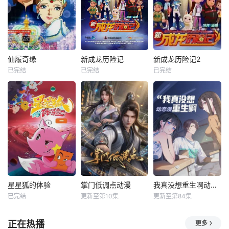
仙履奇缘
新成龙历险记
新成龙历险记2
已完结
已完结
已完结
星星狐的体验
掌门低调点动漫
我真没想重生啊动态漫
已完结
更新至第10集
更新至第84集
正在热播
更多