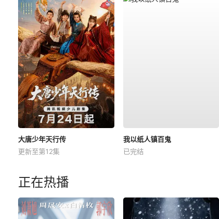
大唐少年天行传
我以纸人镇百鬼
更新至第12集
已完结
正在热播