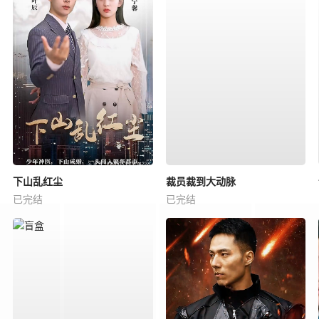
下山乱红尘
裁员裁到大动脉
已完结
已完结