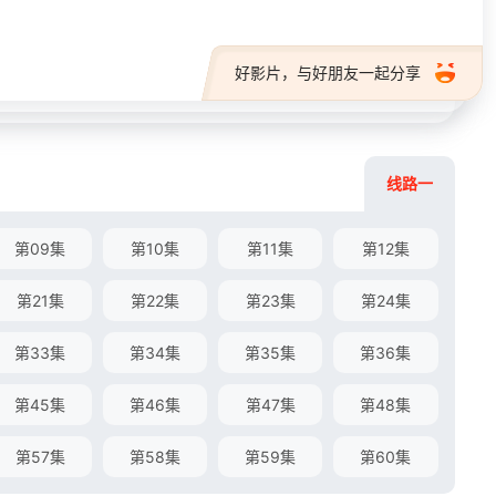
好影片，与好朋友一起分享
线路一
第09集
第10集
第11集
第12集
第21集
第22集
第23集
第24集
第33集
第34集
第35集
第36集
第45集
第46集
第47集
第48集
第57集
第58集
第59集
第60集