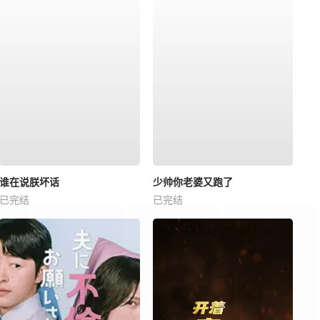
谁在说朕坏话
少帅你老婆又跑了
已完结
已完结