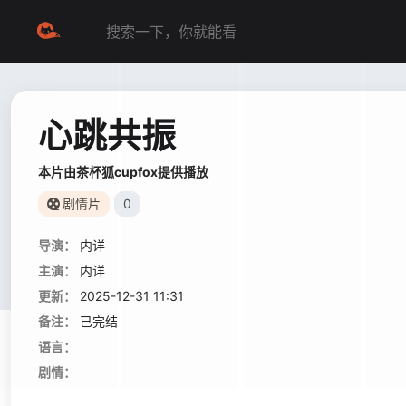
心跳共振
本片由茶杯狐cupfox提供播放
剧情片
0
导演：
内详
主演：
内详
更新：
2025-12-31 11:31
备注：
已完结
语言：
剧情：