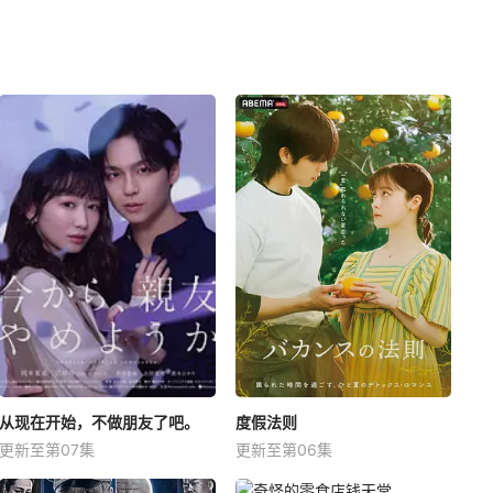
从现在开始，不做朋友了吧。
度假法则
更新至第07集
更新至第06集