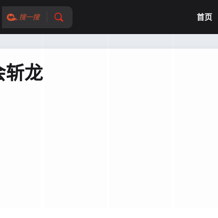
首页
搜一搜
会斩龙