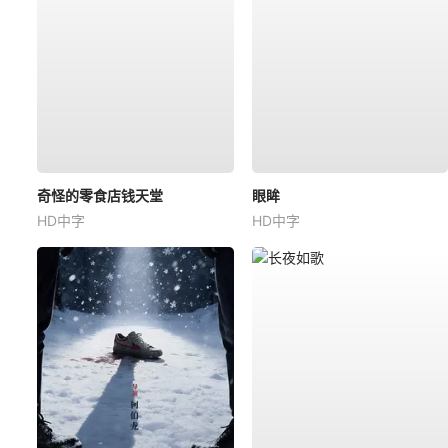
奇怪的零食店钱天堂
眼眸
HD中字
HD中字