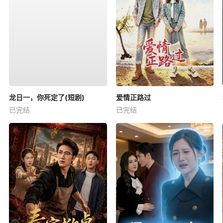
龙日一，你死定了(短剧)
爱情正路过
已完结
已完结