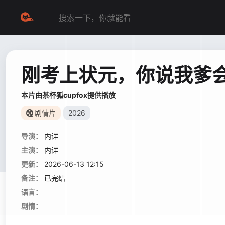
刚考上状元，你说我爹
本片由茶杯狐cupfox提供播放
剧情片
2026
导演：
内详
主演：
内详
更新：
2026-06-13 12:15
备注：
已完结
语言：
剧情：