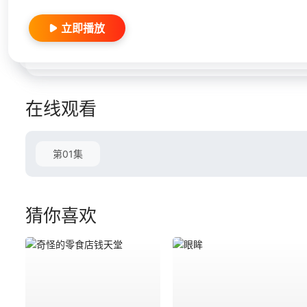
立即播放
在线观看
第01集
猜你喜欢