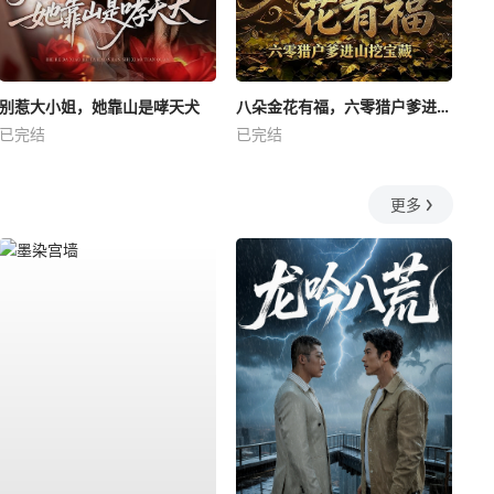
别惹大小姐，她靠山是哮天犬
八朵金花有福，六零猎户爹进山挖宝藏
已完结
已完结
更多