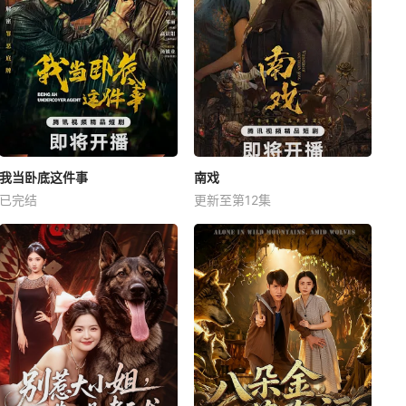
我当卧底这件事
南戏
已完结
更新至第12集