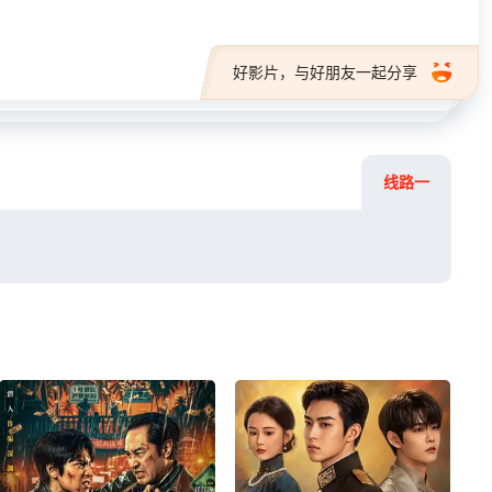
好影片，与好朋友一起分享
线路一