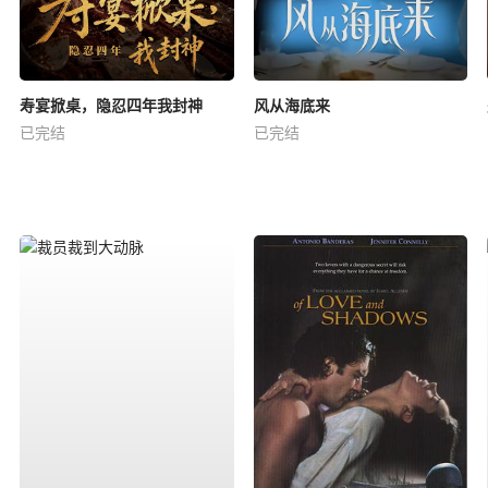
寿宴掀桌，隐忍四年我封神
风从海底来
已完结
已完结