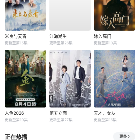
米良与麦青
江海潮生
嫁入高门
更新至第15集
更新至第26集
更新至第10集
人鱼2026
第五立面
天才，女友
更新至第10集
更新至第27集
更新至第16集
正在热播
更多