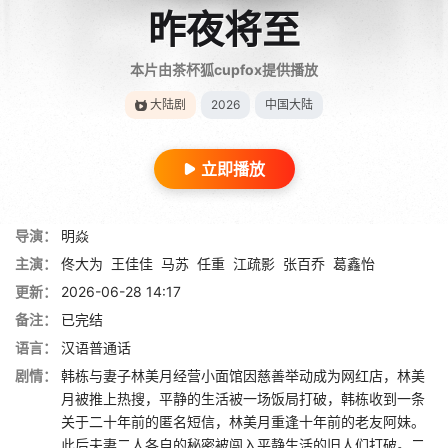
昨夜将至
本片由茶杯狐cupfox提供播放
大陆剧
2026
中国大陆
立即播放
导演：
明焱
主演：
佟大为
王佳佳
马苏
任重
江疏影
张百乔
葛鑫怡
更新：
2026-06-28 14:17
备注：
已完结
语言：
汉语普通话
剧情：
韩栋与妻子林美月经营小面馆因慈善举动成为网红店，林美
月被推上热搜，平静的生活被一场饭局打破，韩栋收到一条
关于二十年前的匿名短信，林美月重逢十年前的老友阿妹。
此后夫妻二人各自的秘密被闯入平静生活的旧人们打破。二