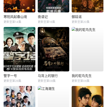
寒阳风起春山境
夜语记
御廷谣
更新至第14集
更新至第16集
更新至第20集
警字一号
马背上的银行
我的鸵鸟先生
更新至第26集
更新至第08集
更新至第06集