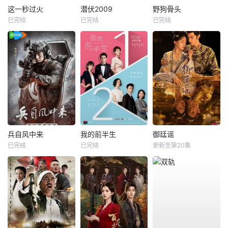
这一秒过火
潜伏2009
野狗骨头
已完结
已完结
已完结
兵自风中来
我的前半生
御廷谣
已完结
已完结
更新至第20集