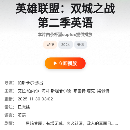
英雄联盟：双城之战
第二季英语
本片由茶杯狐cupfox提供播放
动漫
2024
美国
立即播放
导演：
帕斯卡尔·沙吕
主演：
艾拉·珀内尔
海莉·斯坦菲尔德
布雷特·塔克
梁佩诗
更新：
2025-11-30 03:02
备注：
已完结
语言：
英语
剧情：
黑暗梦魇，有增无减。务必认清，敌人的真面目……