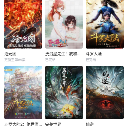
沧元图
洗浴屋先生！我和那家伙在女浴池！？
斗罗大陆
更新至第89集
已完结
已完结
斗罗大陆2：绝世唐门
完美世界
仙逆