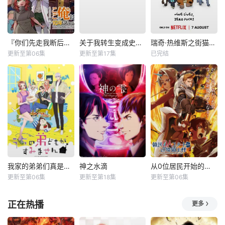
『你们先走我断后』，于是10年后我成为了传说
关于我转生变成史莱姆这档事第四季
瑞奇·热维斯之街猫一族
更新至第06集
更新至第17集
已完结
我家的弟弟们真是让您费心了
神之水滴
从0位居民开始的边境领主大人
更新至第06集
更新至第18集
更新至第06集
正在热播
更多