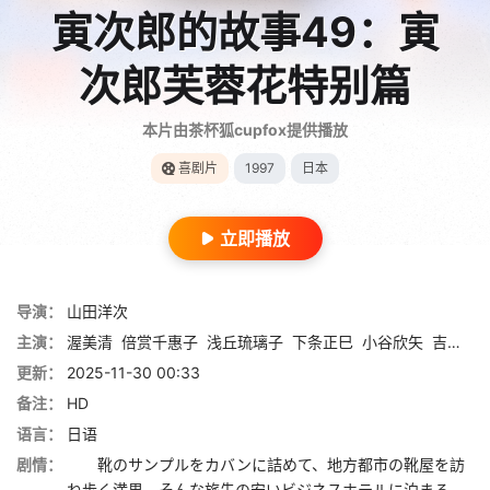
寅次郎的故事49：寅
次郎芙蓉花特别篇
本片由茶杯狐cupfox提供播放
喜剧片
1997
日本
立即播放
导演：
山田洋次
主演：
渥美清
倍赏千惠子
浅丘琉璃子
下条正巳
小谷欣矢
吉冈秀隆
更新：
2025-11-30 00:33
备注：
HD
语言：
日语
剧情：
靴のサンプルをカバンに詰めて、地方都市の靴屋を訪
ね歩く満男。そんな旅先の安いビジネスホテルに泊まる