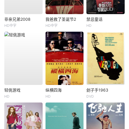
非亲兄弟2008
我爸救了圣诞节2
禁忌童话
HD中字
HD中字
HD
轻佻游戏
纵横四海
刽子手1963
HD
HD
DVD