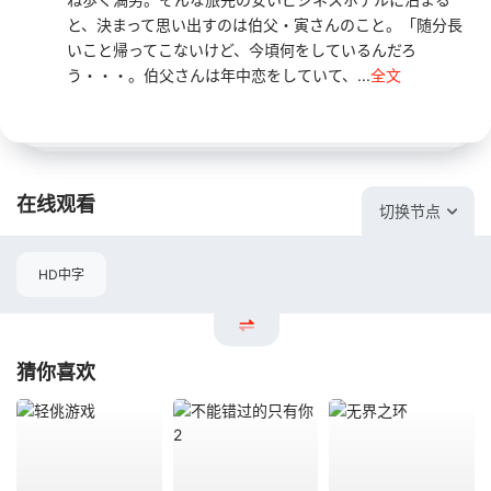
と、決まって思い出すのは伯父・寅さんのこと。「随分長
いこと帰ってこないけど、今頃何をしているんだろ
う・・・。伯父さんは年中恋をしていて、...
全文
在线观看
切换节点
HD中字
猜你喜欢