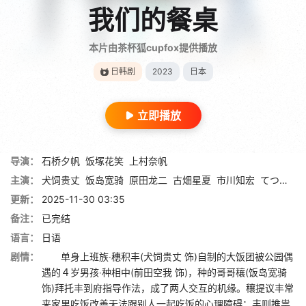
我们的餐桌
本片由茶杯狐cupfox提供播放
日韩剧
2023
日本
立即播放
导演：
石桥夕帆
饭塚花笑
上村奈帆
主演：
犬饲贵丈
饭岛宽骑
原田龙二
古畑星夏
市川知宏
てつじ
玉
更新：
2025-11-30 03:35
备注：
已完结
语言：
日语
剧情：
单身上班族‧穗积丰(犬饲贵丈 饰)自制的大饭团被公园偶
遇的４岁男孩‧种相中(前田空我 饰)，种的哥哥穰(饭岛宽骑
饰)拜托丰到府指导作法，成了两人交互的机缘。穰提议丰常
来家里吃饭改善无法跟别人一起吃饭的心理障碍；丰则推祟