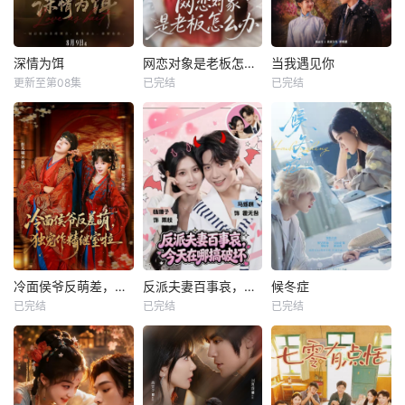
深情为饵
网恋对象是老板怎么办
当我遇见你
更新至第08集
已完结
已完结
冷面侯爷反萌差，独宠作精继室啦
反派夫妻百事哀，今天在哪搞破坏
候冬症
已完结
已完结
已完结