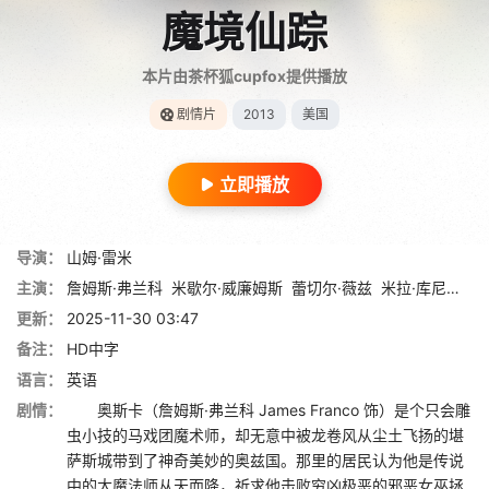
魔境仙踪
本片由茶杯狐cupfox提供播放
剧情片
2013
美国
立即播放
导演：
山姆·雷米
主演：
詹姆斯·弗兰科
米歇尔·威廉姆斯
蕾切尔·薇兹
米拉·库尼斯
扎
更新：
2025-11-30 03:47
备注：
HD中字
语言：
英语
剧情：
奥斯卡（詹姆斯·弗兰科 James Franco 饰）是个只会雕
虫小技的马戏团魔术师，却无意中被龙卷风从尘土飞扬的堪
萨斯城带到了神奇美妙的奥兹国。那里的居民认为他是传说
中的大魔法师从天而降，祈求他击败穷凶极恶的邪恶女巫拯