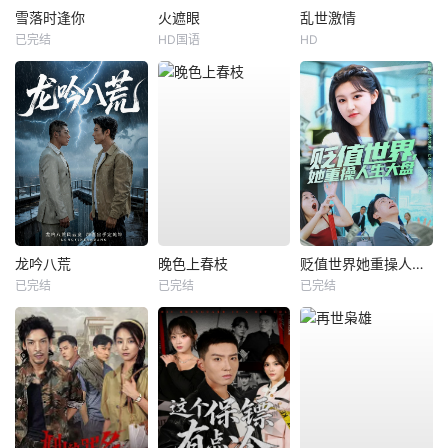
雪落时逢你
火遮眼
乱世激情
已完结
HD国语
HD
龙吟八荒
晚色上春枝
贬值世界她重操人生大盘
已完结
已完结
已完结