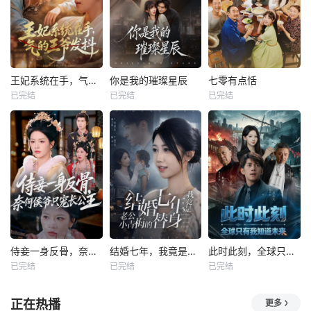
王妃系统在手，气的王爷发抖
你是我的璀璨星辰
七零有点恬
已完结
已完结
已完结
侍妾一身反骨，奈何侯爷只宠长公主
结婚七年，我竟是老公小青梅的替身
此时此刻，全球只有我知道未来
已完结
已完结
已完结
正在热播
更多