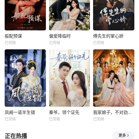
般配预谋
偏爱降临时
傅先生的掌心娇
已完结
已完结
已完结
凤阙一诺半生错
秦爷，领个证先
我家娘子，不对劲第四季
已完结
已完结
已完结
正在热播
更多