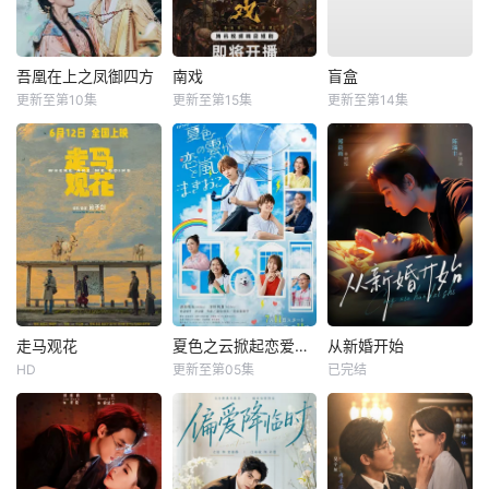
吾凰在上之凤御四方
南戏
盲盒
更新至第10集
更新至第15集
更新至第14集
走马观花
夏色之云掀起恋爱与风暴
从新婚开始
HD
更新至第05集
已完结