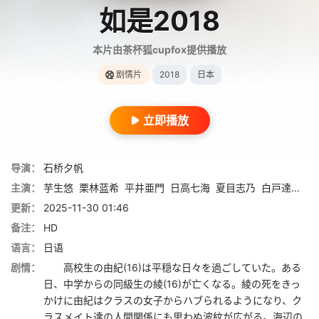
如是2018
本片由茶杯狐cupfox提供播放
剧情片
2018
日本
立即播放
导演：
石桥夕帆
主演：
芋生悠
栗林蓝希
平井亜門
日高七海
夏目志乃
白戸達也
石
更新：
2025-11-30 01:46
备注：
HD
语言：
日语
剧情：
高校生の由紀(16)は平穏な日々を過ごしていた。ある
日、中学からの同級生の綾(16)が亡くなる。綾の死をきっ
かけに由紀はクラスの女子からハブられるようになり、ク
ラスメイト達の人間関係にも思わぬ波紋が広がる。海辺の