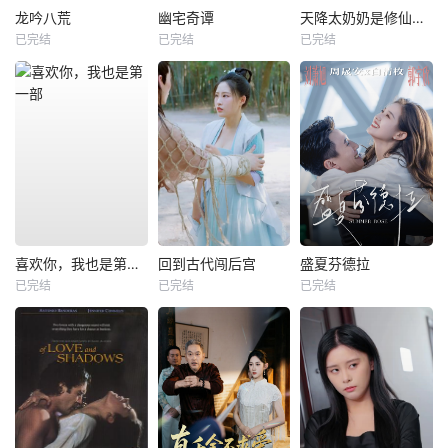
龙吟八荒
幽宅奇谭
天降太奶奶是修仙老祖
已完结
已完结
已完结
喜欢你，我也是第一部
回到古代闯后宫
盛夏芬德拉
已完结
已完结
已完结