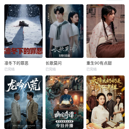
凛冬下的罪恶
长歌莫问
重生90有点甜
已完结
已完结
已完结