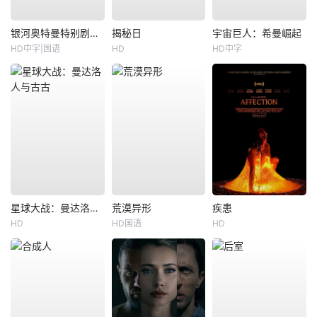
银河奥特曼特别剧场版
揭秘日
宇宙巨人：希曼崛起
HD中字|国语
HD
HD中字
星球大战：曼达洛人与古古
荒漠异形
疾患
HD
HD国语
HD