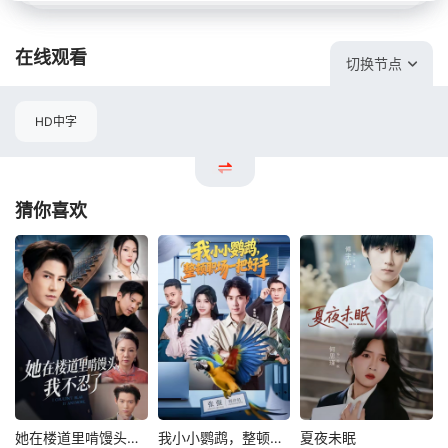
在线观看
切换节点
HD中字
猜你喜欢
她在楼道里啃馒头，我不忍了
我小小鹦鹉，整顿职场一把好手
夏夜未眠