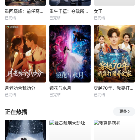
重回巅峰：前任高攀不起
重生千禧：夺敌所爱做首富
女王
已完结
已完结
已完结
月老劝合我劝分
镜花与水月
穿越70年，我靠打猎养全家
已完结
已完结
已完结
正在热播
更多