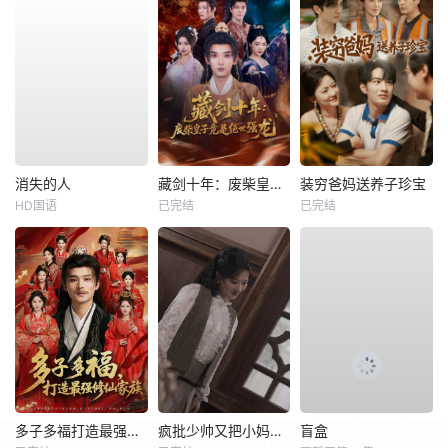
消失的人
藏剑十年：废柴皇子竟是绝世强龙
装穷爸妈送养子珍宝
HD国语
已完结
已完结
多子多福打造最强修仙家族
疯批少帅又把小妈沉塘了
盲盒