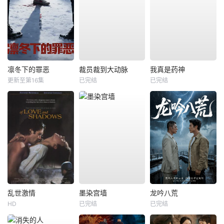
凛冬下的罪恶
裁员裁到大动脉
我真是药神
更新至第16集
已完结
已完结
乱世激情
墨染宫墙
龙吟八荒
HD
已完结
已完结