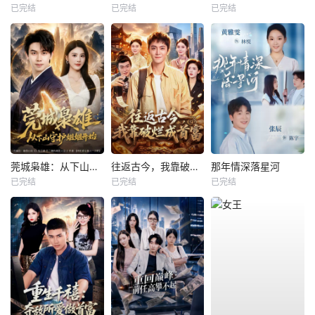
已完结
已完结
已完结
莞城枭雄：从下山守护姐姐开始
往返古今，我靠破烂成首富
那年情深落星河
已完结
已完结
已完结