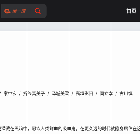
首页
搜一搜
/
家中宏
/
折笠富美子
/
泽城美雪
/
高垣彩阳
/
国立幸
/
古川慎
潜藏在黑暗中，啜饮人类鲜血的吸血鬼，在更久远的时代就隐身居住在这