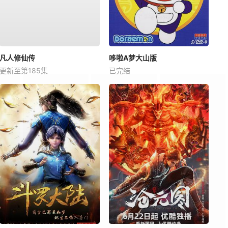
凡人修仙传
哆啦A梦大山版
更新至第185集
已完结