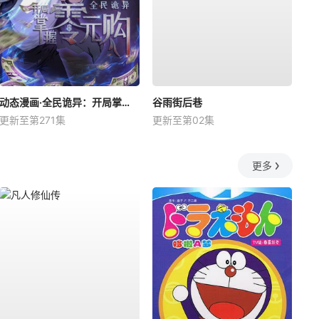
动态漫画·全民诡异：开局掌握零元购
谷雨街后巷
更新至第271集
更新至第02集
更多