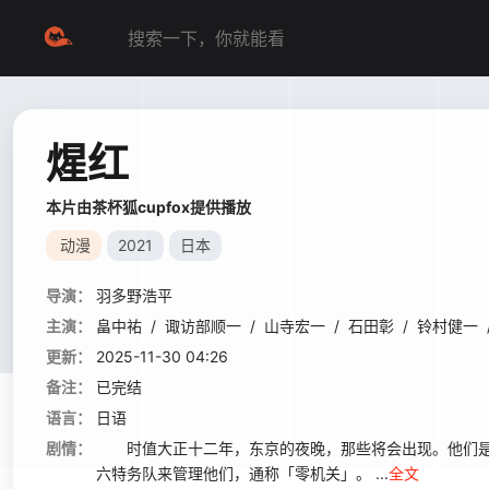
煋红
本片由茶杯狐cupfox提供播放
动漫
2021
日本
导演：
羽多野浩平
主演：
畠中祐
/
诹访部顺一
/
山寺宏一
/
石田彰
/
铃村健一
更新：
2025-11-30 04:26
备注：
已完结
语言：
日语
剧情：
时值大正十二年，东京的夜晚，那些将会出现。他们是
六特务队来管理他们，通称「零机关」。 ...
全文