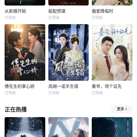
从新婚开始
般配预谋
偏爱降临时
已完结
已完结
已完结
傅先生的掌心娇
凤阙一诺半生错
秦爷，领个证先
已完结
已完结
已完结
正在热播
更多