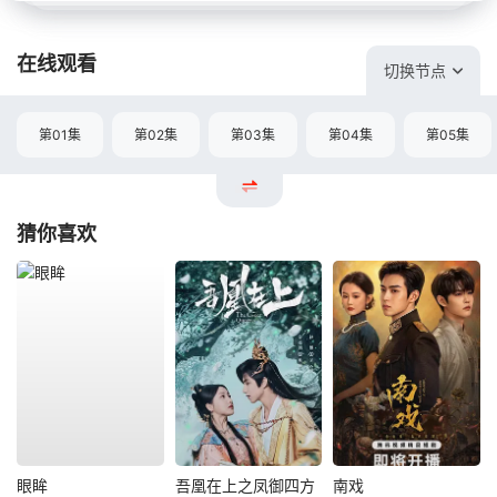
在线观看
切换节点
第01集
第02集
第03集
第04集
第05集
猜你喜欢
眼眸
吾凰在上之凤御四方
南戏