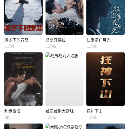
凛冬下的罪恶
盛夏芬德拉
往事溺在月光
已完结
已完结
已完结
乱世激情
裁员裁到大动脉
狂神下山
HD
已完结
已完结