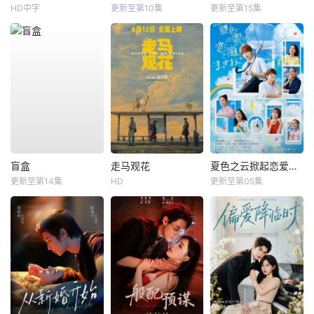
HD中字
更新至第10集
更新至第15集
盲盒
走马观花
夏色之云掀起恋爱与风暴
更新至第14集
HD
更新至第05集