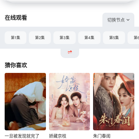
在线观看
切换节点
第1集
第2集
第3集
第4集
第5集
第
猜你喜欢
一旦被发现就完了
娇藏京枝
朱门春闺