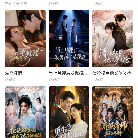
更新至第01集
已完结
已完结
温柔狩猎
当上月嫂后发现孩子是我的
清冷权臣他又争又抢
已完结
已完结
已完结