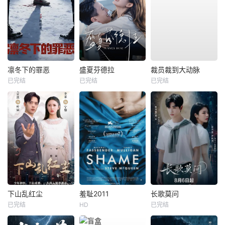
凛冬下的罪恶
盛夏芬德拉
裁员裁到大动脉
已完结
已完结
已完结
下山乱红尘
羞耻2011
长歌莫问
已完结
HD
已完结