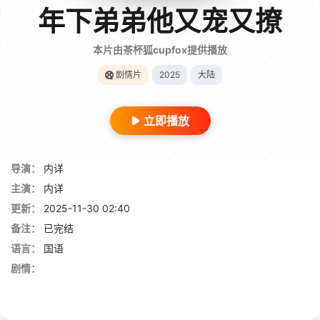
年下弟弟他又宠又撩
本片由茶杯狐cupfox提供播放
剧情片
2025
大陆
立即播放
导演：
内详
主演：
内详
更新：
2025-11-30 02:40
备注：
已完结
语言：
国语
剧情：