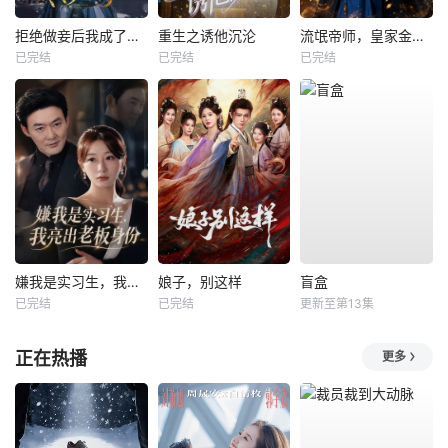
拒绝做妾后我成了太子侧妃
重生之诱他沉沦
流氓帝师，皇家金牌县令
已完结
已完结
已完结
嫌我是实习生，我亮出老板身份
娘子，别这样
盲盒
已完结
已完结
更新至第13集
正在热播
更多