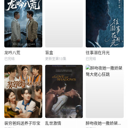
龙吟八荒
盲盒
往事溺在月光
已完结
更新至第13集
已完结
装穷爸妈送养子珍宝
乱世激情
醉吻夜她一撒娇桀骜大佬心狂跳