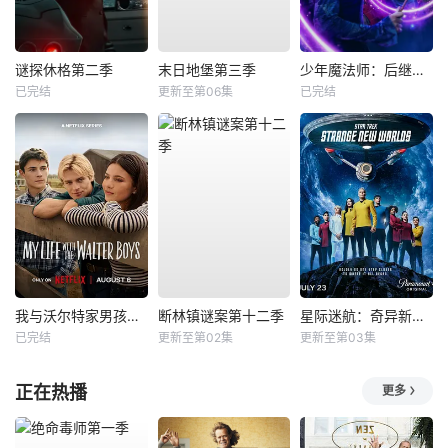
谜探休格第二季
末日地堡第三季
少年魔法师：后继者第三季
已完结
更新至第06集
已完结
我与沃尔特家男孩的生活第三季
断林镇谜案第十二季
星际迷航：奇异新世界第四季
已完结
更新至第02集
更新至第03集
正在热播
更多