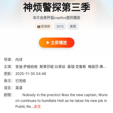
神烦警探第三季
本片由茶杯狐cupfox提供播放
欧美剧
2015
美国
立即播放
导演：
内详
主演：
安迪·萨姆伯格
斯蒂芬妮·比翠丝
泰瑞·克鲁斯
梅丽莎·弗梅洛
更新：
2025-11-30 04:48
备注：
已完结
语言：
英语
剧情：
Nobody in the precinct likes the new captain, Wuns
ch continues to humiliate Holt as he takes his new job in
Public Re...
全文