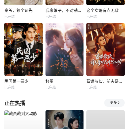
秦爷，领个证先
我家娘子，不对劲第四季
这个女婿有点无敌
已完结
已完结
已完结
民国第一惡少
移巢
蓄谋散伙，前夫哥对我怦然心动
已完结
已完结
已完结
正在热播
更多