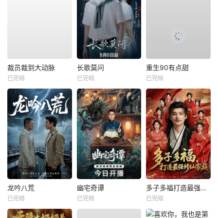
裁员裁到大动脉
长歌莫问
重生90有点甜
已完结
已完结
已完结
龙吟八荒
幽宅奇谭
多子多福打造最强修仙家族
已完结
已完结
已完结