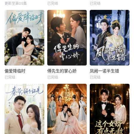
更新至第05集
已完结
已完结
偏爱降临时
傅先生的掌心娇
凤阙一诺半生错
已完结
已完结
已完结