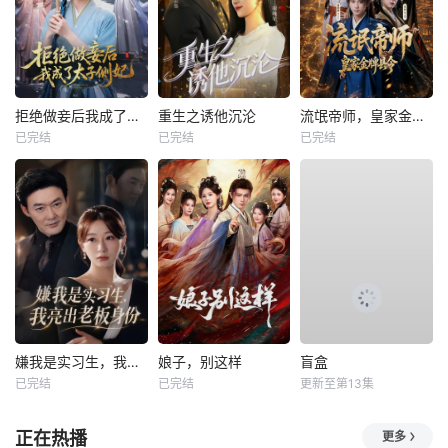
拒绝做妾后我成了太子侧妃
重生之诱他沉沦
流氓帝师，皇家金牌县令
已完结
已完结
已完结
嫌我是实习生，我亮出老板身份
娘子，别这样
盲盒
已完结
已完结
更新至第13集
正在热播
更多