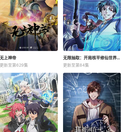
无上神帝
无限抽取：开局核平修仙世界动态漫
更新至第629集
更新至第84集