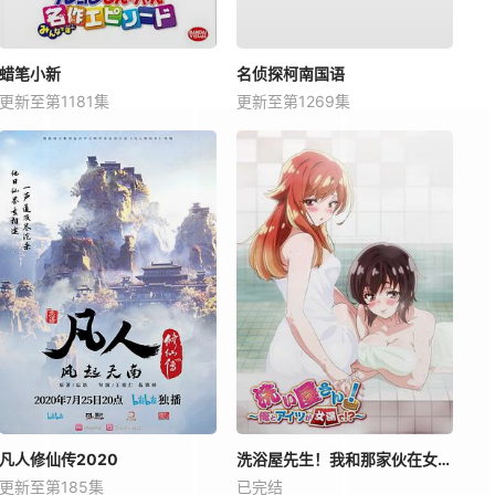
蜡笔小新
名侦探柯南国语
更新至第1181集
更新至第1269集
凡人修仙传2020
洗浴屋先生！我和那家伙在女浴池！？
更新至第185集
已完结