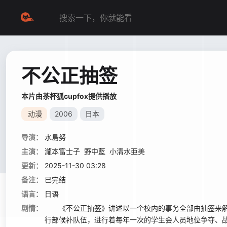
不公正抽签
本片由茶杯狐cupfox提供播放
动漫
2006
日本
导演：
水島努
主演：
瀧本富士子
野中藍
小清水亜美
更新：
2025-11-30 03:28
备注：
已完结
语言：
日语
剧情：
《不公正抽签》讲述以一个校内的事务全部由抽签来解
行部候补队伍，进行着每年一次的学生会人员地位争夺、战