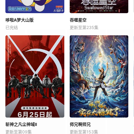
哆啦A梦大山版
吞噬星空
已完结
更新至第235集
斩神之凡尘神域Ⅱ
师兄啊师兄
更新至第09集
更新至第153集