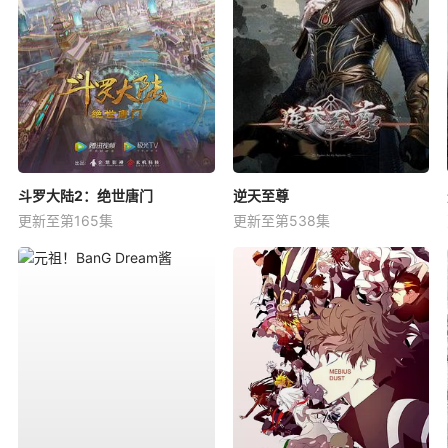
斗罗大陆2：绝世唐门
逆天至尊
更新至第165集
更新至第538集