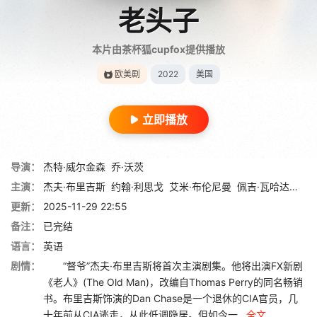
老头子
本片由茶杯狐cupfox提供播放
欧美剧
2022
美国
立即播放
导演：
杰特·威尔金森
乔·沃茨
主演：
杰夫·布里吉斯
约翰·利思戈
艾米·布伦尼曼
佩吉·瓦哈达特
法
更新：
2025-11-29 22:55
备注：
已完结
语言：
英语
剧情：
“督爷”杰夫·布里吉斯将首次主演剧集。他将出演FX新剧
《老人》(The Old Man)，改编自Thomas Perry的同名畅销
书。布里吉斯饰演的Dan Chase是一个退休的CIA官员，几
十年前从CIA逃走，从此低调隐居。但如今一...
全文