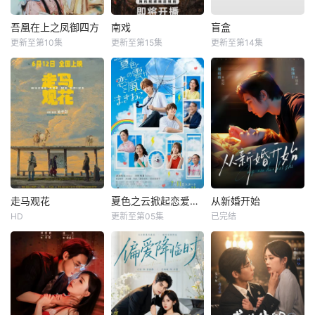
吾凰在上之凤御四方
南戏
盲盒
更新至第10集
更新至第15集
更新至第14集
走马观花
夏色之云掀起恋爱与风暴
从新婚开始
HD
更新至第05集
已完结