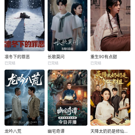
凛冬下的罪恶
长歌莫问
重生90有点甜
已完结
已完结
已完结
龙吟八荒
幽宅奇谭
天降太奶奶是修仙老祖