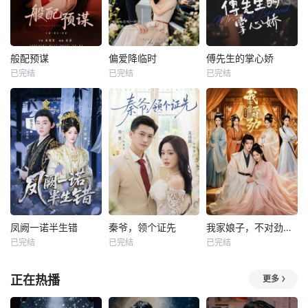
般配预谋
偏爱降临时
傅先生的掌心娇
已完结
已完结
已完结
凤阙一诺半生错
秦爷，领个证先
我家娘子，不对劲第四季
已完结
已完结
已完结
正在热播
更多