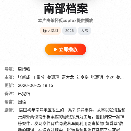
南部档案
本片由茶杯狐cupfox提供播放
大陆剧
2026
大陆
立即播放
导演：
周靖韬
主演：
张新成
丁禹兮
姜珮瑶
富大龙
刘令姿
张宸逍
李欢
姜卓君
更新：
2026-06-23 19:15
备注：
已完结
语言：
国语
剧情：
民国初年南洋地区发生的一系列诡异事件。故事以张海盐和
张海虾两位南部档案馆的秘密探员为主角，他们调查一起神
秘案件，发现案件背后隐藏着军阀利用剧毒植物“黄昏草”散
播的阴谋。在调查过程中，张海盐和张海虾经历了生死考