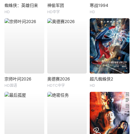
蜘蛛侠：英雄归来
神偷军团
寒战1994
HD
HD中字
HD
宗师叶问2026
奥德赛2026
超凡蜘蛛侠2
HD国语
HDTC中字
HD