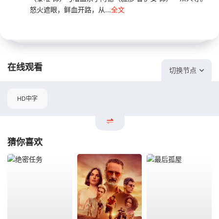
怒火遮眼，鲜血开路，从...
全文
在线观看
切换节点
HD中字
猜你喜欢