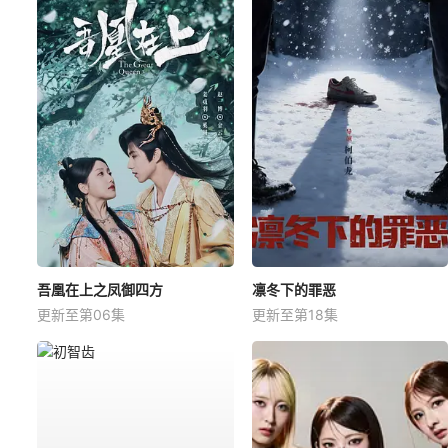
吾凰在上之凤御四方
凛冬下的罪恶
更新至第06集
更新至第18集