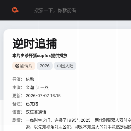
逆时追捕
本片由茶杯狐cupfox提供播放
剧情片
2026
中国大陆
导演：
信鹏
主演：
金瀚
江一燕
更新：
2026-07-07 16:15
备注：
已完结
语言：
汉语普通话
剧情：
一扇时空之门，连接了1995与2025。两代刑警双人双
索，以先知视角对决凶犯，却殊不知最大的对手竟然是蝴