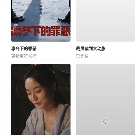
凛冬下的罪恶
裁员裁到大动脉
更新至第18集
已完结