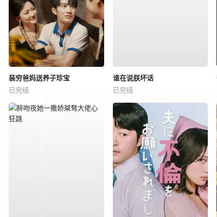
装穷爸妈送养子珍宝
谁在说朕坏话
已完结
已完结