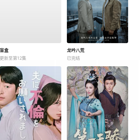
盲盒
龙吟八荒
更新至第12集
已完结