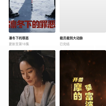
凛冬下的罪恶
裁员裁到大动脉
更新至第18集
已完结