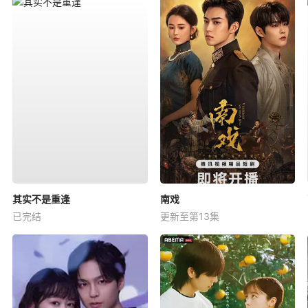
其实不是重逢
南戏
已完结
更新至第13集