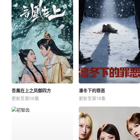
吾凰在上之凤御四方
凛冬下的罪恶
更新至第06集
更新至第18集