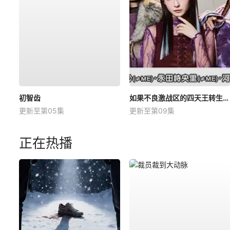
初智齿
如果不良激战区的四天王转生成了偶像团体？
更新至第05集
更新至第09集
正在热播