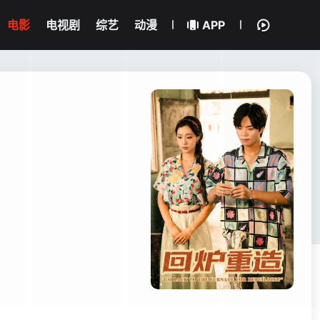
电影
电视剧
综艺
动漫
APP