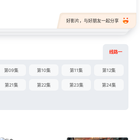
好影片，与好朋友一起分享
线路一
第09集
第10集
第11集
第12集
第21集
第22集
第23集
第24集