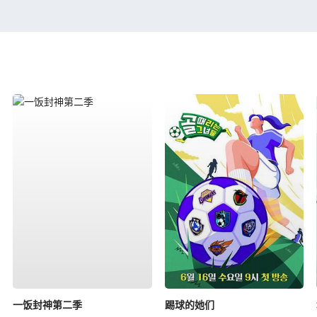
一饭封神第二季
踢球的她们