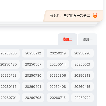
好影片，与好朋友一起分享
线路二
线路一
20250205
20250212
20250219
20250226
20250430
20250507
20250514
20250521
20250723
20250730
20250806
20250813
20260114
20260401
20260408
20260415
20260701
20260708
20260715
20260722