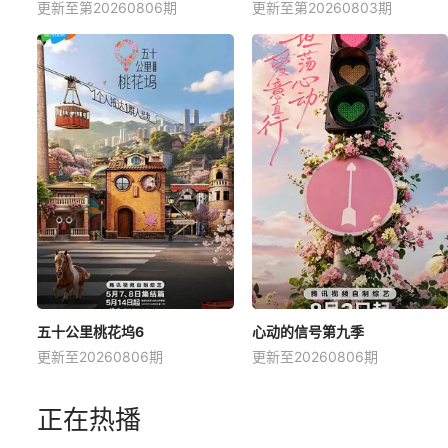
更新至第20260806期
更新至第20260803期
五十公里桃花坞6
心动的信号第九季
更新至20260806期
更新至20260806期
正在热播