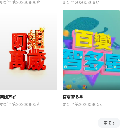
更新至第20260806期
更新至20260806期
阿姐万岁
百变智多星
更新至第20260805期
更新至第20260805期
更多