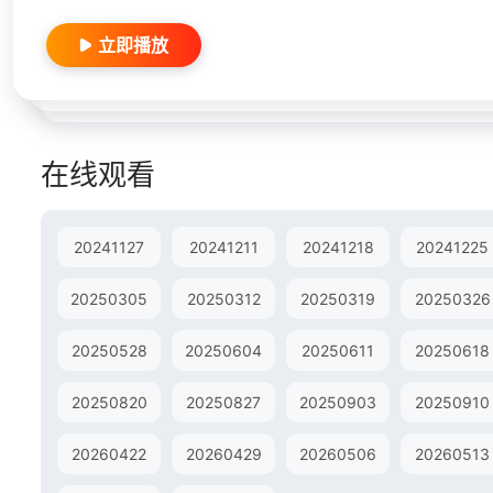
立即播放
在线观看
20241127
20241211
20241218
20241225
20250305
20250312
20250319
20250326
20250528
20250604
20250611
20250618
20250820
20250827
20250903
20250910
20260422
20260429
20260506
20260513