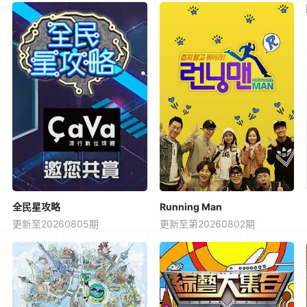
全民星攻略
Running Man
更新至20260805期
更新至第20260802期