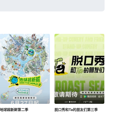
地球超新鲜第二季
脱口秀和Ta的朋友们第三季