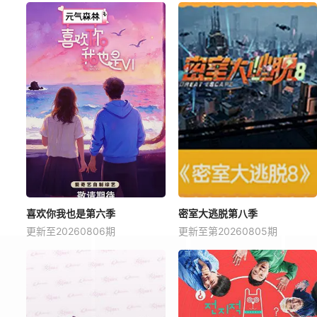
喜欢你我也是第六季
密室大逃脱第八季
更新至20260806期
更新至第20260805期