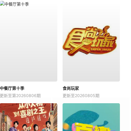
中餐厅第十季
食尚玩家
更新至第20260806期
更新至20260805期