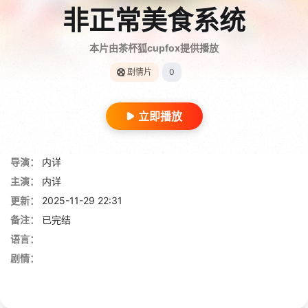
非正常美食系统
本片由茶杯狐cupfox提供播放
剧情片
0
立即播放
导演：
内详
主演：
内详
更新：
2025-11-29 22:31
备注：
已完结
语言：
剧情：