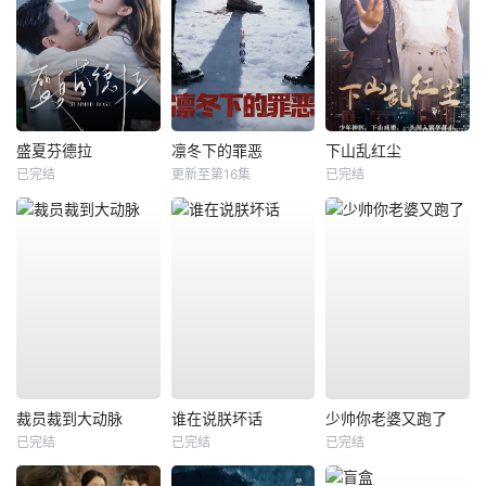
盛夏芬德拉
凛冬下的罪恶
下山乱红尘
已完结
更新至第16集
已完结
裁员裁到大动脉
谁在说朕坏话
少帅你老婆又跑了
已完结
已完结
已完结