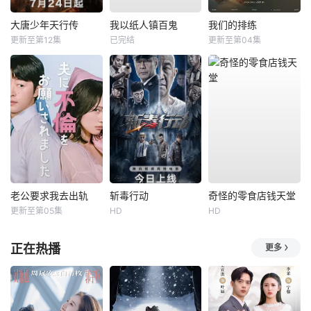
大唐少年天行传
我以纸人镇百鬼
我们的排练
更新至第12集
已完结
更新至第04集
老公要求我去出轨
斩毒行动
奇怪的零食店钱天堂
更新至第05集
HD
HD
正在热播
更多