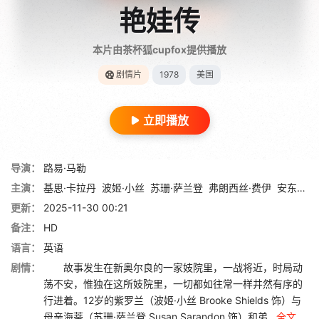
艳娃传
本片由茶杯狐cupfox提供播放
剧情片
1978
美国
立即播放
导演：
路易·马勒
主演：
基思·卡拉丹
波姬·小丝
苏珊·萨兰登
弗朗西丝·费伊
安东尼奥·法加斯
更新：
2025-11-30 00:21
备注：
HD
语言：
英语
剧情：
故事发生在新奥尔良的一家妓院里，一战将近，时局动
荡不安，惟独在这所妓院里，一切都如往常一样井然有序的
行进着。12岁的紫罗兰（波姬·小丝 Brooke Shields 饰）与
母亲海蒂（苏珊·萨兰登 Susan Sarandon 饰）和弟...
全文