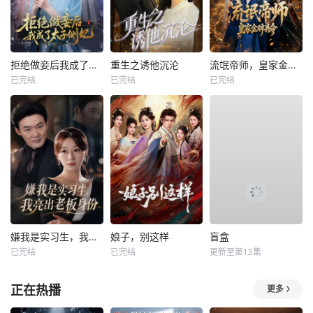
拒绝做妾后我成了太子侧妃
重生之诱他沉沦
流氓帝师，皇家金牌县令
已完结
已完结
已完结
嫌我是实习生，我亮出老板身份
娘子，别这样
盲盒
已完结
已完结
更新至第13集
正在热播
更多