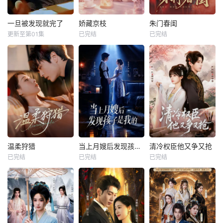
一旦被发现就完了
娇藏京枝
朱门春闺
更新至第01集
已完结
已完结
温柔狩猎
当上月嫂后发现孩子是我的
清冷权臣他又争又抢
已完结
已完结
已完结