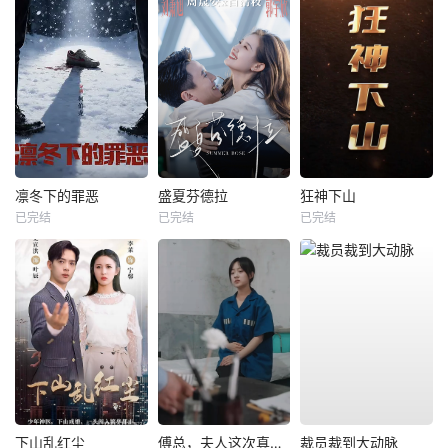
凛冬下的罪恶
盛夏芬德拉
狂神下山
已完结
已完结
已完结
下山乱红尘
傅总，夫人这次真的死了
裁员裁到大动脉