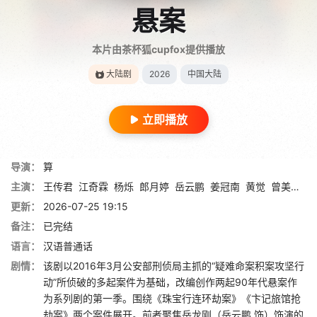
悬案
本片由茶杯狐cupfox提供播放
大陆剧
2026
中国大陆
立即播放
导演：
算
主演：
王传君
江奇霖
杨烁
郎月婷
岳云鹏
姜冠南
黄觉
曾美慧孜
更新：
2026-07-25 19:15
备注：
已完结
语言：
汉语普通话
剧情：
该剧以2016年3月公安部刑侦局主抓的“疑难命案积案攻坚行
动”所侦破的多起案件为基础，改编创作两起90年代悬案作
为系列剧的第一季。围绕《珠宝行连环劫案》《卞记旅馆抢
劫案》两个案件展开。前者聚焦岳龙刚（岳云鹏 饰）饰演的