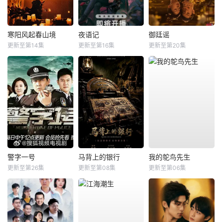
寒阳风起春山境
夜语记
御廷谣
更新至第14集
更新至第16集
更新至第20集
警字一号
马背上的银行
我的鸵鸟先生
更新至第26集
更新至第08集
更新至第06集