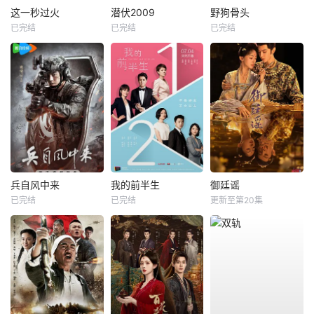
这一秒过火
潜伏2009
野狗骨头
已完结
已完结
已完结
兵自风中来
我的前半生
御廷谣
已完结
已完结
更新至第20集