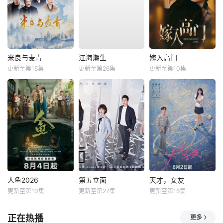
米良与麦青
江海潮生
嫁入高门
更新至第15集
更新至第26集
更新至第10集
人鱼2026
第五立面
天才，女友
更新至第10集
更新至第27集
更新至第16集
正在热播
更多